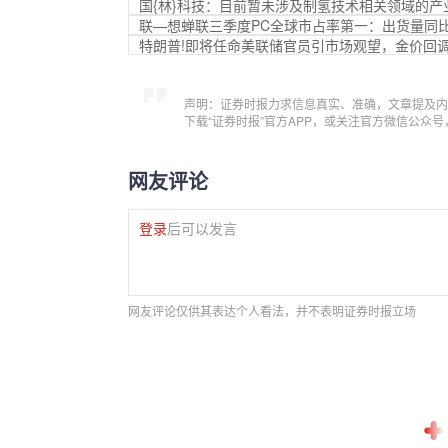
国{林}科技：目前暂未涉及制氢技术相关领域的产
联—想蝉联三季度PC全球市占率第一：出货量同
特朗普!即将任命美联储官员引市场观望，金价回
声明：证券时报力求信息真实、准确，文章提及内
下载“证券时报”官方APP，或关注官方微信公众
网友评论
登录
后可以发言
网友评论仅供其表达个人看法，并不表明证券时报立场